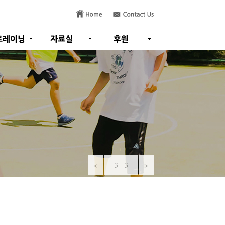
<
1 - 3
>