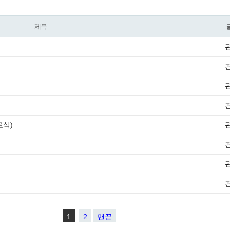
제목
료식)
1
2
맨끝