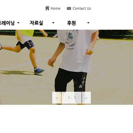
<
3 - 3
>