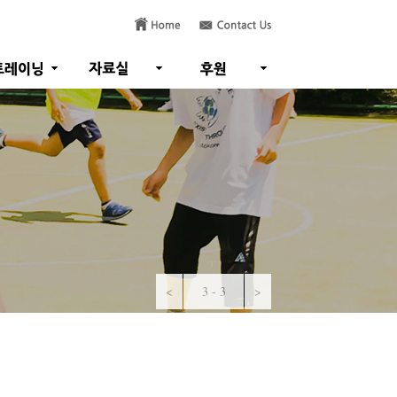
<
1 - 3
>